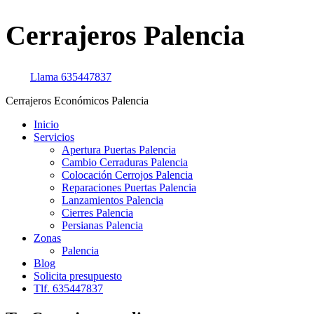
Cerrajeros Palencia
Llama
635447837
Cerrajeros Económicos Palencia
Inicio
Servicios
Apertura Puertas Palencia
Cambio Cerraduras Palencia
Colocación Cerrojos Palencia
Reparaciones Puertas Palencia
Lanzamientos Palencia
Cierres Palencia
Persianas Palencia
Zonas
Palencia
Blog
Solicita presupuesto
Tlf. 635447837