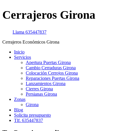
Cerrajeros Girona
Llama
635447837
Cerrajeros Económicos Girona
Inicio
Servicios
Apertura Puertas Girona
Cambio Cerraduras Girona
Colocación Cerrojos Girona
Reparaciones Puertas Girona
Lanzamientos Girona
Cierres Girona
Persianas Girona
Zonas
Girona
Blog
Solicita presupuesto
Tlf. 635447837